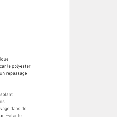
mique 
car le polyester 
c un repassage 
isolant 
ns 
lavage dans de 
r. Eviter le 