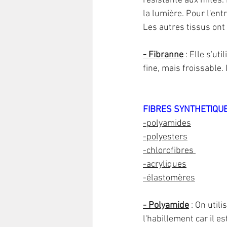
résistante aux mites. 
la lumière. Pour l'entr
Les autres tissus ont 
- Fibranne
 : Elle s'u
fine, mais froissable.
FIBRES SYNTHETIQUE
-polyamides
-polyesters
-chlorofibres 
-acryliques
-élastomères
- Polyamide
: On util
l'habillement car il est