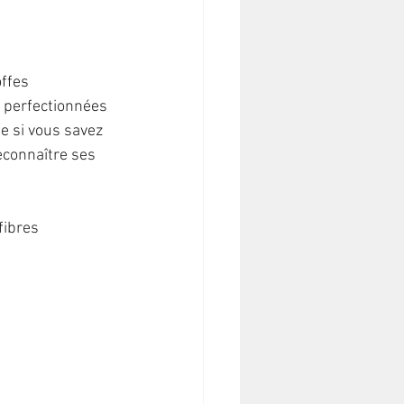
offes 
 perfectionnées 
 si vous savez 
econnaître ses 
fibres 