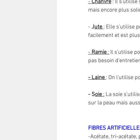
- 
Chanvre
 : Il s'util
mais encore plus soli
- 
J
ute
: Elle s'utilis
facilement et est plus
- 
Ramie
 :
 Il s'utilise 
pas besoin d'entretien
- Laine
: On l'utilise 
- S
oie 
:
 La soie s'utili
sur la peau mais auss
FIBRES ARTIFICIELLES
-Acétate, tri-acétate,