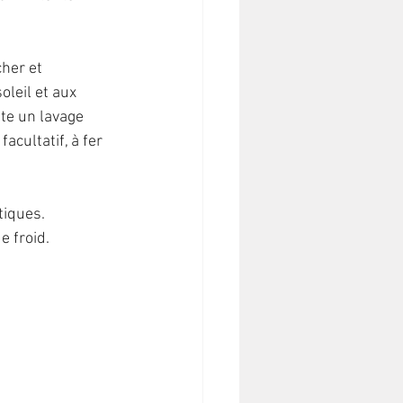
cher et 
oleil et aux 
te un lavage 
cultatif, à fer 
tiques. 
 froid.  