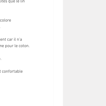
tés que le lin 
colore 
.
nt car il n'a 
me pour le coton.
.
et confortable 