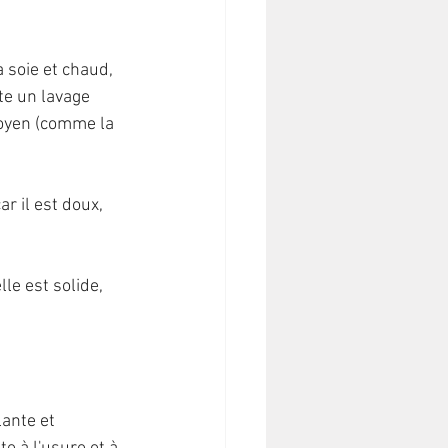
a soie et chaud, 
te un lavage 
oyen (comme la 
r il est doux, 
le est solide, 
lante et 