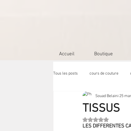
Accueil
Boutique
Tous les posts
cours de couture
Souad Belaini
25 mar
Formation couture
TISSUS
Noté NaN étoiles sur 
LES DIFFERENTES CA