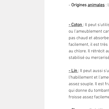
- 
Origines 
animales
 :
- Coton
: Il peut s'uti
ou l'ameublement car il
pas chaud et absorbe l
facilement, il est très
au chlore. Il rétrécit a
stabilisé ou mercerisé.
- Lin 
: Il peut aussi s'
l'habillement et l'ame
assez souple. Il est f
qui donne du tombant au
froisse assez facilem