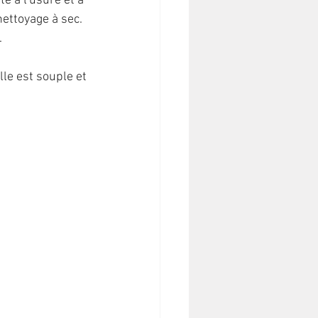
e à l'usure et à 
 nettoyage à sec. 
 
lle est souple et 