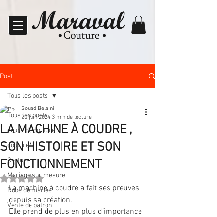
Post
Tous les posts
Souad Belaini
Tous les posts
20 juin 2024
3 min de lecture
LA MACHINE À COUDRE ,
cours de couture
SON HISTOIRE ET SON
couture*
Couture
FONCTIONNEMENT
Mariage sur mesure
Noté NaN étoiles sur 5.
La machine à coudre a fait ses preuves 
Robe de mariée
depuis sa création.
Vente de patron
Elle prend de plus en plus d’importance 