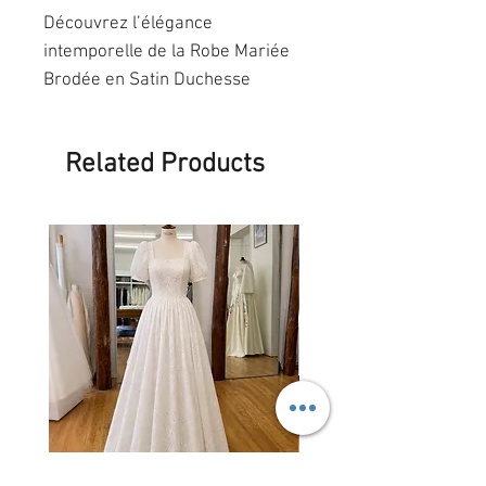
Découvrez l’élégance
intemporelle de la Robe Mariée
Brodée en Satin Duchesse
Français, une création originale
signée MARAVAL COUTURE.
Related Products
Conçue sur mesure, cette pièce
d’exception allie la noblesse du
satin duchesse à la finesse d’une
broderie délicate, reflet du
savoir-faire haute couture. Son
corsage raffiné sublime la
silhouette tandis que sa jupe
ample apporte grâce et élégance
à chacun de vos mouvements.
Chaque détail est travaillé avec