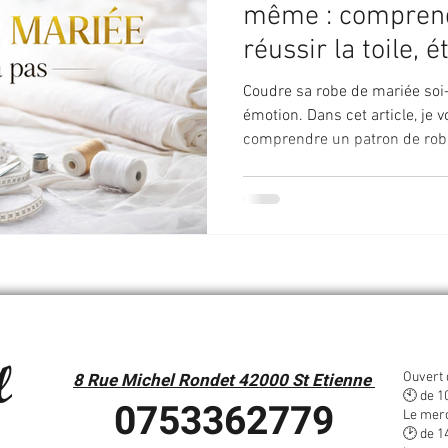
même : comprend
réussir la toile, 
Coudre sa robe de mariée soi
émotion. Dans cet article, je
comprendre un patron de robe
est une étape indispensable 
étape grâce à un patron ada
ligne pensé pour le sur-mesu
8 Rue Michel Rondet 42000 St Etienne
Ouvert 
🕙 de 1
0753362779
Le mer
🕑 de 1