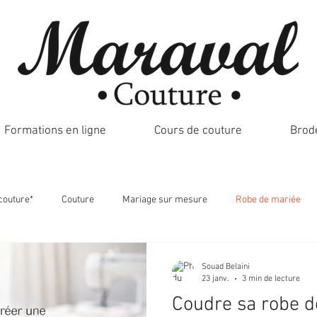
Formations en ligne
Cours de couture
Brod
couture*
Couture
Mariage sur mesure
Robe de mariée
Souad Belaini
23 janv.
3 min de lecture
Coudre sa robe d